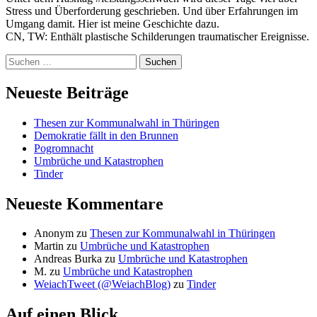
Stress und Überforderung geschrieben. Und über Erfahrungen im
Umgang damit. Hier ist meine Geschichte dazu.
CN, TW: Enthält plastische Schilderungen traumatischer Ereignisse.
Zum
Suchen
Footer
nach:
springen
Neueste Beiträge
Thesen zur Kommunalwahl in Thüringen
Demokratie fällt in den Brunnen
Pogromnacht
Umbrüche und Katastrophen
Tinder
Neueste Kommentare
Anonym
zu
Thesen zur Kommunalwahl in Thüringen
Martin
zu
Umbrüche und Katastrophen
Andreas Burka
zu
Umbrüche und Katastrophen
M.
zu
Umbrüche und Katastrophen
WeiachTweet (@WeiachBlog)
zu
Tinder
Auf einen Blick