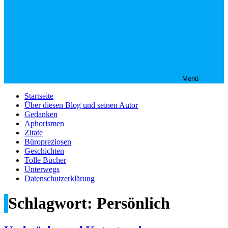
Menü
Startseite
Über diesen Blog und seinen Autor
Gedanken
Aphorismen
Zitate
Büropreziosen
Geschichten
Tolle Bücher
Unterwegs
Datenschutzerklärung
Schlagwort:
Persönlich