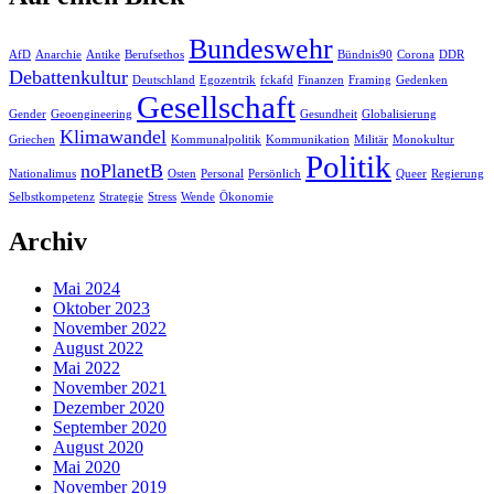
Bundeswehr
AfD
Anarchie
Antike
Berufsethos
Bündnis90
Corona
DDR
Debattenkultur
Deutschland
Egozentrik
fckafd
Finanzen
Framing
Gedenken
Gesellschaft
Gender
Geoengineering
Gesundheit
Globalisierung
Klimawandel
Griechen
Kommunalpolitik
Kommunikation
Militär
Monokultur
Politik
noPlanetB
Nationalimus
Osten
Personal
Persönlich
Queer
Regierung
Selbstkompetenz
Strategie
Stress
Wende
Ökonomie
Archiv
Mai 2024
Oktober 2023
November 2022
August 2022
Mai 2022
November 2021
Dezember 2020
September 2020
August 2020
Mai 2020
November 2019