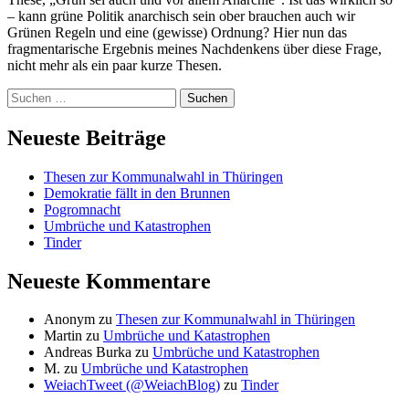
– kann grüne Politik anarchisch sein ober brauchen auch wir
Grünen Regeln und eine (gewisse) Ordnung? Hier nun das
fragmentarische Ergebnis meines Nachdenkens über diese Frage,
nicht mehr als ein paar kurze Thesen.
Zum
Suchen
Footer
nach:
springen
Neueste Beiträge
Thesen zur Kommunalwahl in Thüringen
Demokratie fällt in den Brunnen
Pogromnacht
Umbrüche und Katastrophen
Tinder
Neueste Kommentare
Anonym
zu
Thesen zur Kommunalwahl in Thüringen
Martin
zu
Umbrüche und Katastrophen
Andreas Burka
zu
Umbrüche und Katastrophen
M.
zu
Umbrüche und Katastrophen
WeiachTweet (@WeiachBlog)
zu
Tinder