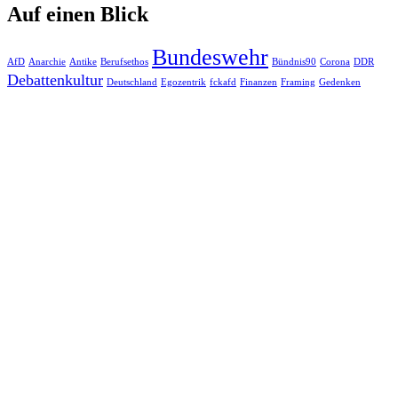
Auf einen Blick
Bundeswehr
AfD
Anarchie
Antike
Berufsethos
Bündnis90
Corona
DDR
Debattenkultur
Deutschland
Egozentrik
fckafd
Finanzen
Framing
Gedenken